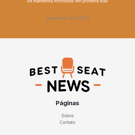
Se mantenha informado em primeira mão
[sureforms id='2715']
Páginas
Sobre
Contato