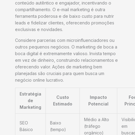
conteúdo autêntico e engajador, incentivando o
compartilhamento. O e-mail marketing é outra
ferramenta poderosa e de baixo custo para nutrir
leads e fidelizar clientes, oferecendo promoções
exclusivas e novidades.
Considere parcerias com microinfluenciadores ou
outros pequenos negócios. O marketing de boca a
boca digital é extremamente valioso. Invista tempo
em vez de dinheiro, construindo relacionamentos e
oferecendo valor. Ações de marketing bem
planejadas são cruciais para quem busca um
negócio online lucrativo.
Estratégia
Custo
Impacto
Fo
de
Estimado
Potencial
Princ
Marketing
Médio a Alto
Visibil
SEO
Baixo
(tráfego
em
Básico
(tempo)
orgânico)
busca