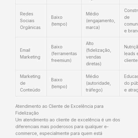
Const
Redes
Médio
Baixo
de
Sociais
(engajamento,
(tempo)
comun
Orgânicas
marca)
e bran
Alto
Baixo
Nutriç
Email
(fidelização,
(ferramentas
leads 
Marketing
vendas
freemium)
cliente
diretas)
Marketing
Médio
Educa
Baixo
de
(autoridade,
do púb
(tempo)
Conteúdo
tráfego)
e atra
Atendimento ao Cliente de Excelência para
Fidelização
Um atendimento ao cliente de excelência é um dos
diferenciais mais poderosos para qualquer e-
commerce, especialmente para quem está