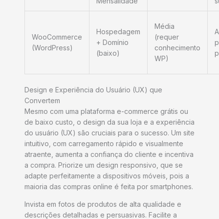
Mensalidade
s
Média
Hospedagem
A
WooCommerce
(requer
+ Domínio
p
(WordPress)
conhecimento
(baixo)
p
WP)
Design e Experiência do Usuário (UX) que
Convertem
Mesmo com uma plataforma e-commerce grátis ou
de baixo custo, o design da sua loja e a experiência
do usuário (UX) são cruciais para o sucesso. Um site
intuitivo, com carregamento rápido e visualmente
atraente, aumenta a confiança do cliente e incentiva
a compra. Priorize um design responsivo, que se
adapte perfeitamente a dispositivos móveis, pois a
maioria das compras online é feita por smartphones.
Invista em fotos de produtos de alta qualidade e
descrições detalhadas e persuasivas. Facilite a