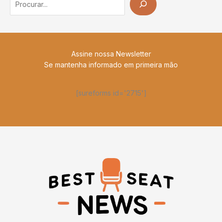
Assine nossa Newsletter
Se mantenha informado em primeira mão
[sureforms id='2715']