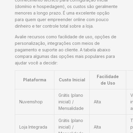
(domínio e hospedagem), os custos são geralmente
menores a longo prazo. É uma excelente opção
para quem quer empreender online com pouco
dinheiro e ter controle total sobre a loja.
Avalie recursos como facilidade de uso, opções de
personalização, integrações com meios de
pagamento e suporte ao cliente. A tabela abaixo
compara algumas das opções mais populares para
ajudar você a decidir:
Facilidade
Plataforma
Custo Inicial
de Uso
Grátis (plano
V
Nuvemshop
inicial) /
Alta
i
Mensalidade
a
Grátis (plano
T
Loja Integrada
inicial) /
Alta
p