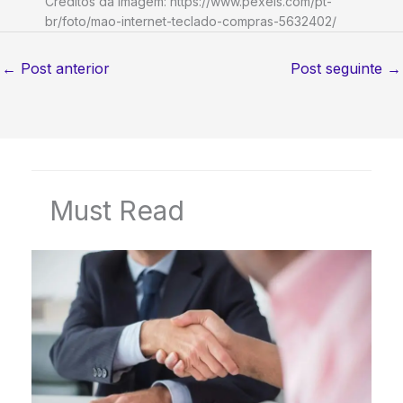
Créditos da imagem: https://www.pexels.com/pt-
br/foto/mao-internet-teclado-compras-5632402/
←
Post anterior
Post seguinte
→
Must Read