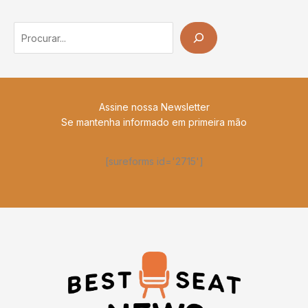
Search
Assine nossa Newsletter
Se mantenha informado em primeira mão
[sureforms id='2715']