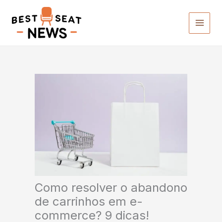
Ir
para
o
conteúdo
Como resolver o abandono
de carrinhos em e-
commerce? 9 dicas!