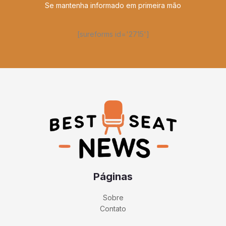
Se mantenha informado em primeira mão
[sureforms id='2715']
Páginas
Sobre
Contato