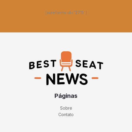
[sureforms id='2715']
Páginas
Sobre
Contato