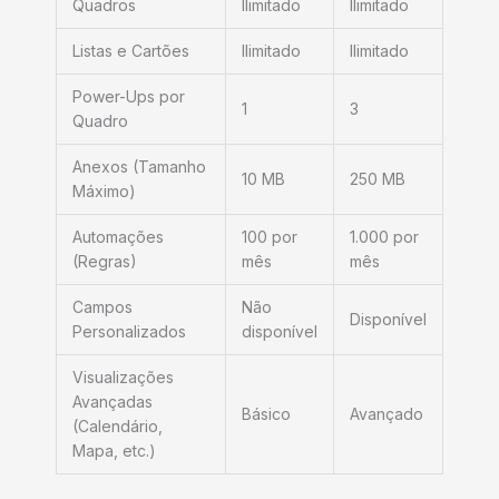
Quadros
Ilimitado
Ilimitado
Listas e Cartões
Ilimitado
Ilimitado
Power-Ups por
1
3
Quadro
Anexos (Tamanho
10 MB
250 MB
Máximo)
Automações
100 por
1.000 por
(Regras)
mês
mês
Campos
Não
Disponível
Personalizados
disponível
Visualizações
Avançadas
Básico
Avançado
(Calendário,
Mapa, etc.)