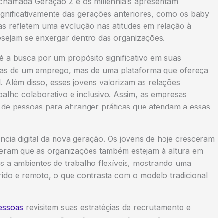
 chamada Geração Z e os millennials apresentam
 significativamente das gerações anteriores, como os baby
 refletem uma evolução nas atitudes em relação à
sejam se enxergar dentro das organizações.
é a busca por um propósito significativo em suas
apenas de um emprego, mas de uma plataforma que ofereça
. Além disso, esses jovens valorizam as relações
balho colaborativo e inclusivo. Assim, as empresas
de pessoas para abranger práticas que atendam a essas
ncia digital da nova geração. Os jovens de hoje cresceram
eram que as organizações também estejam à altura em
os a ambientes de trabalho flexíveis, mostrando uma
rido e remoto, o que contrasta com o modelo tradicional
essoas
revisitem suas estratégias de recrutamento e