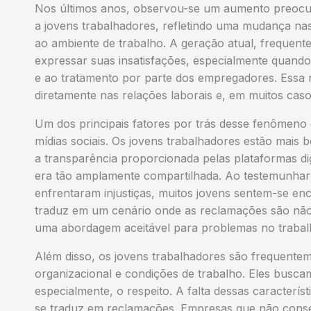
Nos últimos anos, observou-se um aumento preocup
a jovens trabalhadores, refletindo uma mudança nas
ao ambiente de trabalho. A geração atual, frequen
expressar suas insatisfações, especialmente quando
e ao tratamento por parte dos empregadores. Essa
diretamente nas relações laborais e, em muitos caso
Um dos principais fatores por trás desse fenômeno 
mídias sociais. Os jovens trabalhadores estão mais b
a transparência proporcionada pelas plataformas di
era tão amplamente compartilhada. Ao testemunhar 
enfrentaram injustiças, muitos jovens sentem-se enc
traduz em um cenário onde as reclamações são nã
uma abordagem aceitável para problemas no trabal
Além disso, os jovens trabalhadores são frequentem
organizacional e condições de trabalho. Eles buscam
especialmente, o respeito. A falta dessas caracterís
se traduz em reclamações. Empresas que não conse