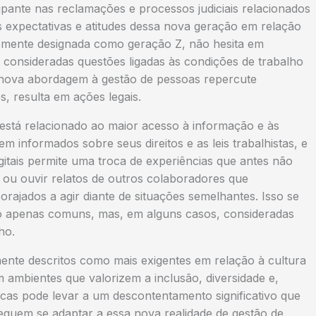
ante nas reclamações e processos judiciais relacionados
 expectativas e atitudes dessa nova geração em relação
temente designada como geração Z, não hesita em
 consideradas questões ligadas às condições de trabalho
 nova abordagem à gestão de pessoas repercute
s, resulta em ações legais.
está relacionado ao maior acesso à informação e às
em informados sobre seus direitos e as leis trabalhistas, e
gitais permite uma troca de experiências que antes não
ou ouvir relatos de outros colaboradores que
orajados a agir diante de situações semelhantes. Isso se
o apenas comuns, mas, em alguns casos, consideradas
ho.
ente descritos como mais exigentes em relação à cultura
 ambientes que valorizem a inclusão, diversidade e,
ticas pode levar a um descontentamento significativo que
guem se adaptar a essa nova realidade de gestão de