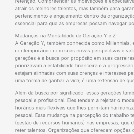
retenção. Compreender as motivações e expectativa
atrair os melhores talentos, mas também para gara
pertencimento e engajamento dentro da organização. 
essencial para que as empresas possam navegar po
Mudanças na Mentalidade da Geração Y e Z
A Geração Y, também conhecida como Millennials, 
contemporâneo com suas novas perspectivas e valo
gerações é a busca por propósito em suas carreiras
priorizavam a estabilidade financeira e a progressão
estejam alinhadas com suas crenças e interesses pe
uma forma de ganhar a vida; é uma extensão de qu
Além da busca por significado, essas gerações també
pessoal e profissional. Eles tendem a rejeitar o mod
horários mais flexíveis que lhes permitam harmoniza
pessoal. Essa mudança na percepção do trabalho tem
(gestão de recursos humanos) nas empresas, que de
reter talentos. Organizações que oferecem opções d