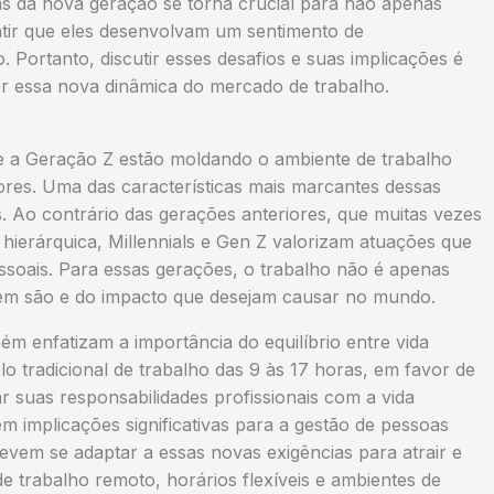
s da nova geração se torna crucial para não apenas
ntir que eles desenvolvam um sentimento de
Portanto, discutir esses desafios e suas implicações é
r essa nova dinâmica do mercado de trabalho.
e a Geração Z estão moldando o ambiente de trabalho
res. Uma das características mais marcantes dessas
. Ao contrário das gerações anteriores, que muitas vezes
 hierárquica, Millennials e Gen Z valorizam atuações que
ssoais. Para essas gerações, o trabalho não é apenas
em são e do impacto que desejam causar no mundo.
m enfatizam a importância do equilíbrio entre vida
elo tradicional de trabalho das 9 às 17 horas, em favor de
r suas responsabilidades profissionais com a vida
 implicações significativas para a gestão de pessoas
vem se adaptar a essas novas exigências para atrair e
e trabalho remoto, horários flexíveis e ambientes de