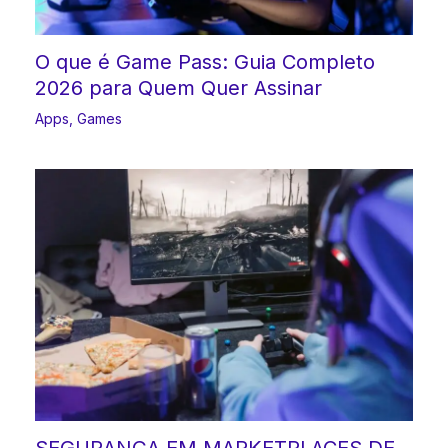
O que é Game Pass: Guia Completo
2026 para Quem Quer Assinar
Apps
,
Games
SEGURANÇA EM MARKETPLACES DE