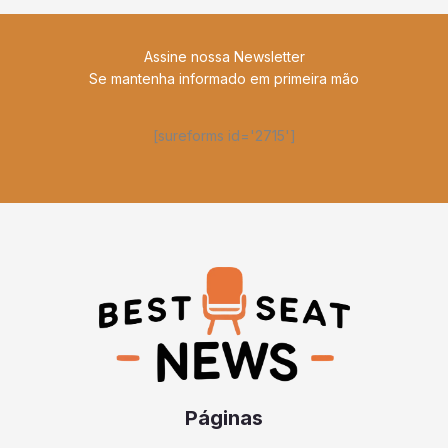
Assine nossa Newsletter
Se mantenha informado em primeira mão
[sureforms id='2715']
Páginas