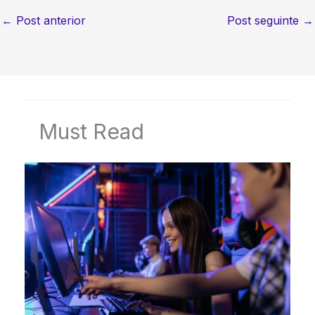
←
Post anterior
Post seguinte
→
Must Read