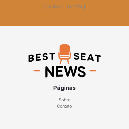
[sureforms id='2715']
Páginas
Sobre
Contato