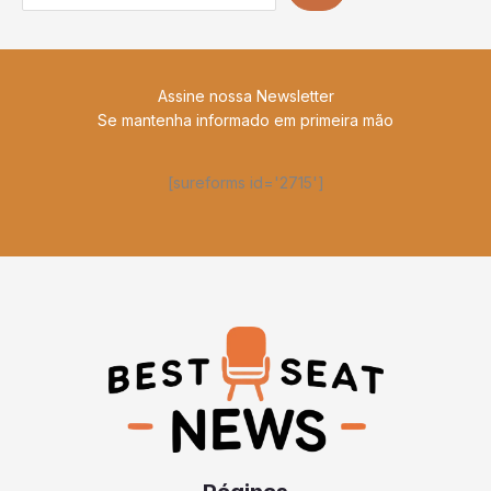
Assine nossa Newsletter
Se mantenha informado em primeira mão
[sureforms id='2715']