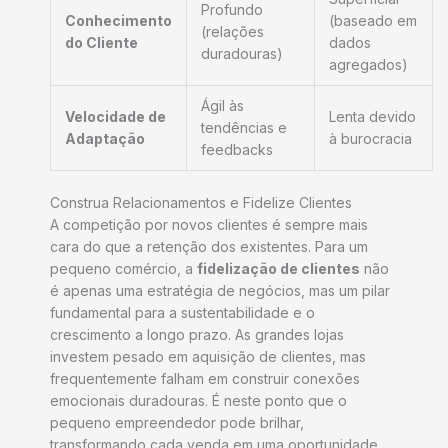
Profundo
Conhecimento
(baseado em
(relações
do Cliente
dados
duradouras)
agregados)
Ágil às
Velocidade de
Lenta devido
tendências e
Adaptação
à burocracia
feedbacks
Construa Relacionamentos e Fidelize Clientes
A competição por novos clientes é sempre mais
cara do que a retenção dos existentes. Para um
pequeno comércio, a
fidelização de clientes
não
é apenas uma estratégia de negócios, mas um pilar
fundamental para a sustentabilidade e o
crescimento a longo prazo. As grandes lojas
investem pesado em aquisição de clientes, mas
frequentemente falham em construir conexões
emocionais duradouras. É neste ponto que o
pequeno empreendedor pode brilhar,
transformando cada venda em uma oportunidade