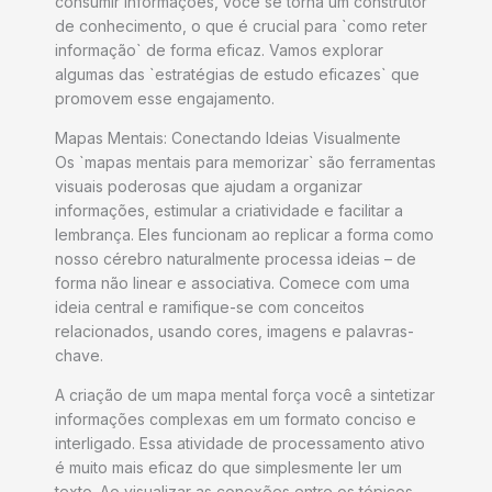
consumir informações, você se torna um construtor
de conhecimento, o que é crucial para `como reter
informação` de forma eficaz. Vamos explorar
algumas das `estratégias de estudo eficazes` que
promovem esse engajamento.
Mapas Mentais: Conectando Ideias Visualmente
Os `mapas mentais para memorizar` são ferramentas
visuais poderosas que ajudam a organizar
informações, estimular a criatividade e facilitar a
lembrança. Eles funcionam ao replicar a forma como
nosso cérebro naturalmente processa ideias – de
forma não linear e associativa. Comece com uma
ideia central e ramifique-se com conceitos
relacionados, usando cores, imagens e palavras-
chave.
A criação de um mapa mental força você a sintetizar
informações complexas em um formato conciso e
interligado. Essa atividade de processamento ativo
é muito mais eficaz do que simplesmente ler um
texto. Ao visualizar as conexões entre os tópicos,