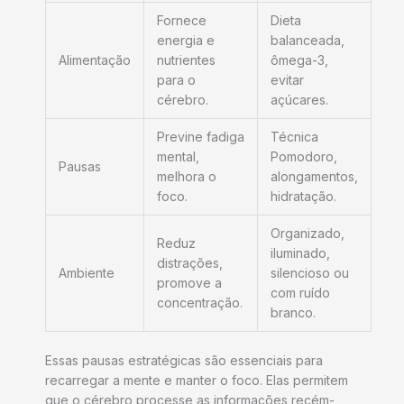
Fornece
Dieta
energia e
balanceada,
Alimentação
nutrientes
ômega-3,
para o
evitar
cérebro.
açúcares.
Previne fadiga
Técnica
mental,
Pomodoro,
Pausas
melhora o
alongamentos,
foco.
hidratação.
Organizado,
Reduz
iluminado,
distrações,
Ambiente
silencioso ou
promove a
com ruído
concentração.
branco.
Essas pausas estratégicas são essenciais para
recarregar a mente e manter o foco. Elas permitem
que o cérebro processe as informações recém-