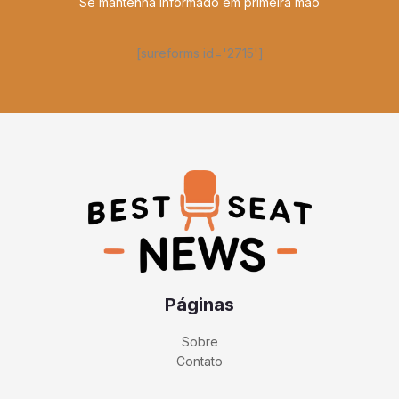
Se mantenha informado em primeira mão
[sureforms id='2715']
Páginas
Sobre
Contato