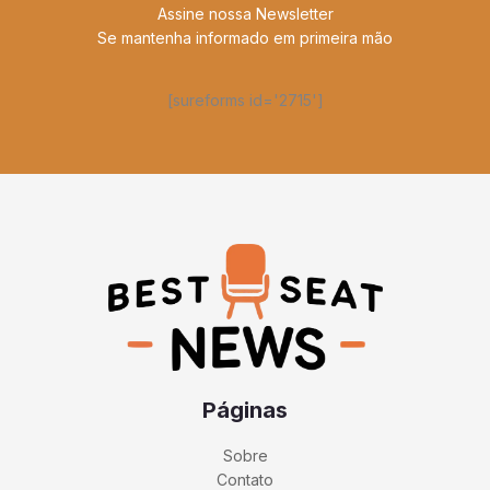
Assine nossa Newsletter
Se mantenha informado em primeira mão
[sureforms id='2715']
Páginas
Sobre
Contato