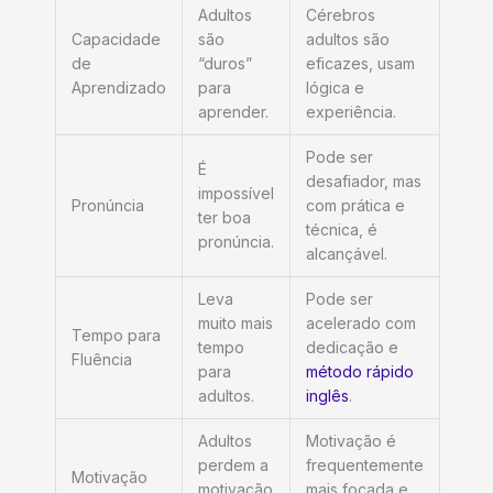
Adultos
Cérebros
Capacidade
são
adultos são
de
“duros”
eficazes, usam
Aprendizado
para
lógica e
aprender.
experiência.
Pode ser
É
desafiador, mas
impossível
Pronúncia
com prática e
ter boa
técnica, é
pronúncia.
alcançável.
Leva
Pode ser
muito mais
acelerado com
Tempo para
tempo
dedicação e
Fluência
para
método rápido
adultos.
inglês
.
Adultos
Motivação é
perdem a
frequentemente
Motivação
motivação
mais focada e