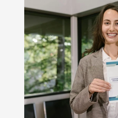
com
Certificado
Válido:
O
Guia
Definitivo
para
Sua
Carreira