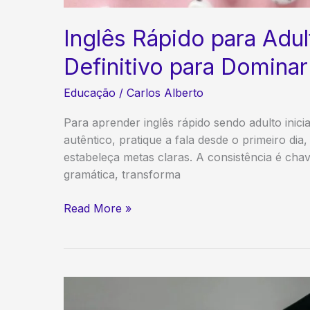
Inglês Rápido para Adul
Definitivo para Dominar
Educação
/
Carlos Alberto
Para aprender inglês rápido sendo adulto inic
autêntico, pratique a fala desde o primeiro dia,
estabeleça metas claras. A consistência é cha
gramática, transforma
Inglês
Read More »
Rápido
para
Adultos
Iniciantes:
O