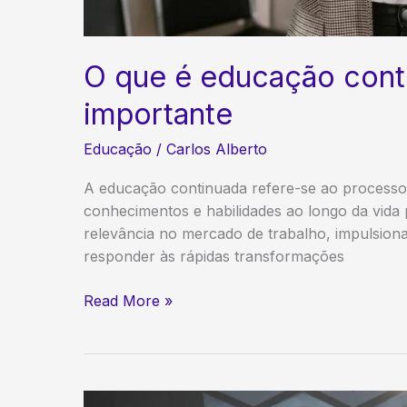
O que é educação cont
importante
Educação
/
Carlos Alberto
A educação continuada refere-se ao processo 
conhecimentos e habilidades ao longo da vida 
relevância no mercado de trabalho, impulsiona
responder às rápidas transformações
O
Read More »
que
é
educação
continuada