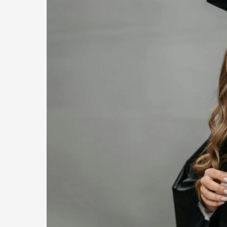
Guia
Definitivo
para
Dominar
o
Idioma