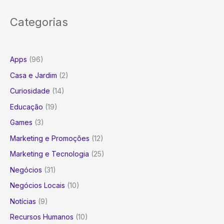
para
Categorias
Reter
Talentos
e
Impulsionar
Apps
(96)
o
Casa e Jardim
(2)
Sucesso
Curiosidade
(14)
Educação
(19)
Games
(3)
Marketing e Promoções
(12)
Marketing e Tecnologia
(25)
Negócios
(31)
Negócios Locais
(10)
Notícias
(9)
Recursos Humanos
(10)