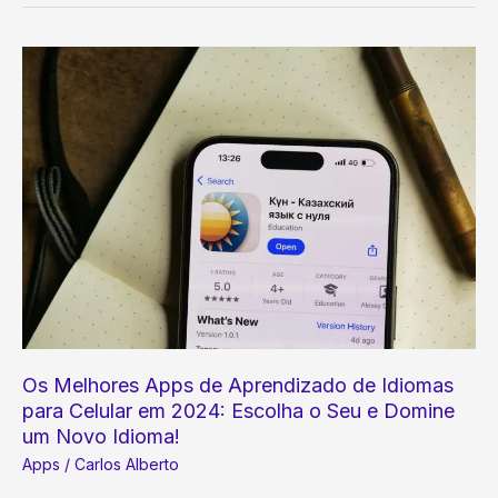
O
Guia
Completo
para
Usar
Aplicativos
de
Agenda
com
Maestria
Os Melhores Apps de Aprendizado de Idiomas
para Celular em 2024: Escolha o Seu e Domine
um Novo Idioma!
Apps
/
Carlos Alberto