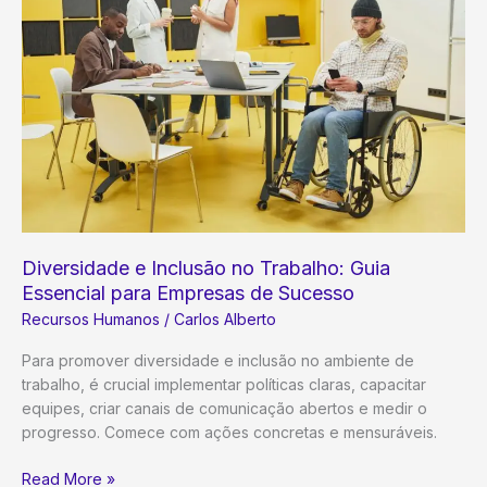
Técnicas
Essenciais
para
Atrair
e
Reter
Talentos
Excepcionais
Diversidade e Inclusão no Trabalho: Guia
Essencial para Empresas de Sucesso
Recursos Humanos
/
Carlos Alberto
Para promover diversidade e inclusão no ambiente de
trabalho, é crucial implementar políticas claras, capacitar
equipes, criar canais de comunicação abertos e medir o
progresso. Comece com ações concretas e mensuráveis.
Diversidade
Read More »