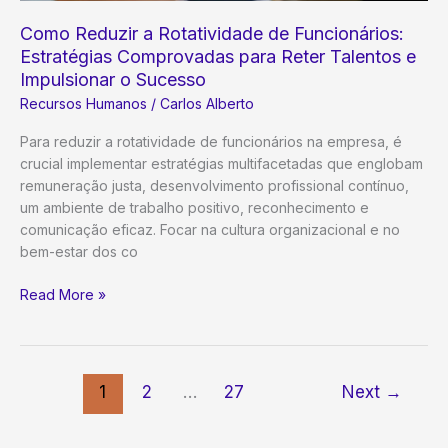
Como Reduzir a Rotatividade de Funcionários:
Estratégias Comprovadas para Reter Talentos e
Impulsionar o Sucesso
Recursos Humanos
/
Carlos Alberto
Para reduzir a rotatividade de funcionários na empresa, é
crucial implementar estratégias multifacetadas que englobam
remuneração justa, desenvolvimento profissional contínuo,
um ambiente de trabalho positivo, reconhecimento e
comunicação eficaz. Focar na cultura organizacional e no
bem-estar dos co
Como
Read More »
Reduzir
a
Rotatividade
de
1
2
…
27
Next
→
Funcionários:
Estratégias
Comprovadas