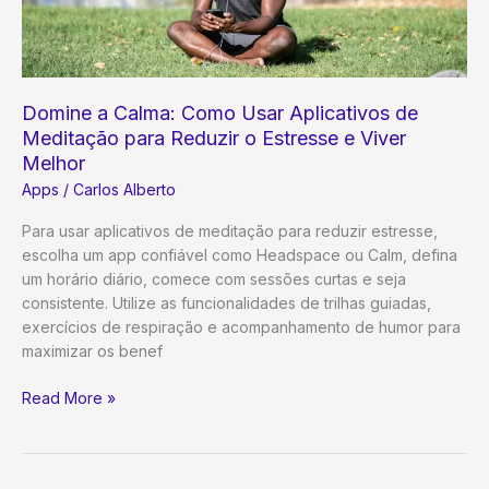
e
Domine
um
Novo
Domine a Calma: Como Usar Aplicativos de
Idioma!
Meditação para Reduzir o Estresse e Viver
Melhor
Apps
/
Carlos Alberto
Para usar aplicativos de meditação para reduzir estresse,
escolha um app confiável como Headspace ou Calm, defina
um horário diário, comece com sessões curtas e seja
consistente. Utilize as funcionalidades de trilhas guiadas,
exercícios de respiração e acompanhamento de humor para
maximizar os benef
Domine
Read More »
a
Calma:
Como