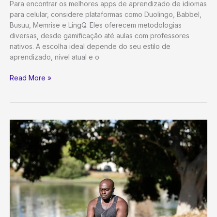
Para encontrar os melhores apps de aprendizado de idiomas
para celular, considere plataformas como Duolingo, Babbel,
Busuu, Memrise e LingQ. Eles oferecem metodologias
diversas, desde gamificação até aulas com professores
nativos. A escolha ideal depende do seu estilo de
aprendizado, nível atual e o
Os
Read More »
Melhores
Apps
de
Aprendizado
de
Idiomas
para
Celular
em
2024:
Escolha
o
Seu