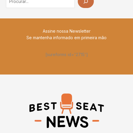
Assine nossa Newsletter
Se mantenha informado em primeira mão
[sureforms id='2715']