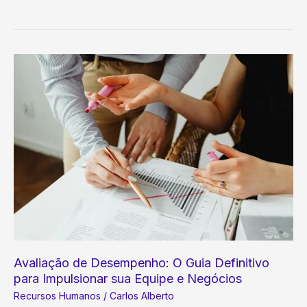
e
Inclusão
no
Trabalho:
Guia
Essencial
para
Empresas
de
Sucesso
Avaliação de Desempenho: O Guia Definitivo
para Impulsionar sua Equipe e Negócios
Recursos Humanos
/
Carlos Alberto