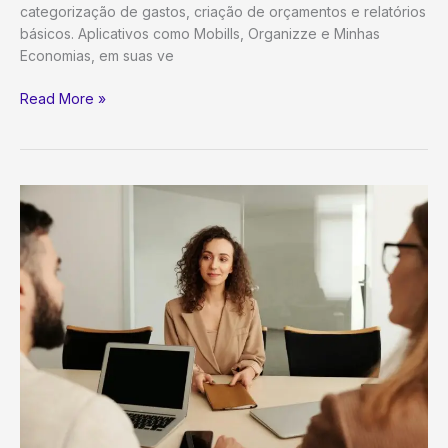
categorização de gastos, criação de orçamentos e relatórios
básicos. Aplicativos como Mobills, Organizze e Minhas
Economias, em suas ve
Controle
Read More »
Suas
Finanças:
Os
Melhores
Aplicativos
Gratuitos
para
Organizar
Sua
Vida
Financeira