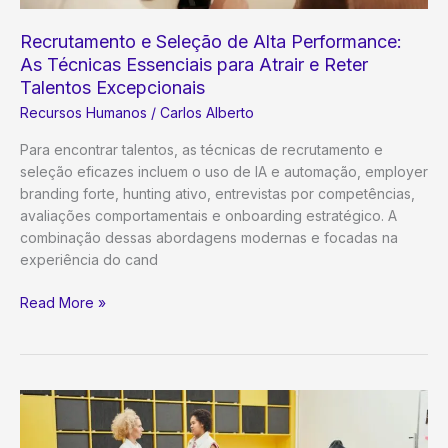
Recrutamento e Seleção de Alta Performance:
As Técnicas Essenciais para Atrair e Reter
Talentos Excepcionais
Recursos Humanos
/
Carlos Alberto
Para encontrar talentos, as técnicas de recrutamento e
seleção eficazes incluem o uso de IA e automação, employer
branding forte, hunting ativo, entrevistas por competências,
avaliações comportamentais e onboarding estratégico. A
combinação dessas abordagens modernas e focadas na
experiência do cand
Recrutamento
Read More »
e
Seleção
de
Alta
Performance:
As