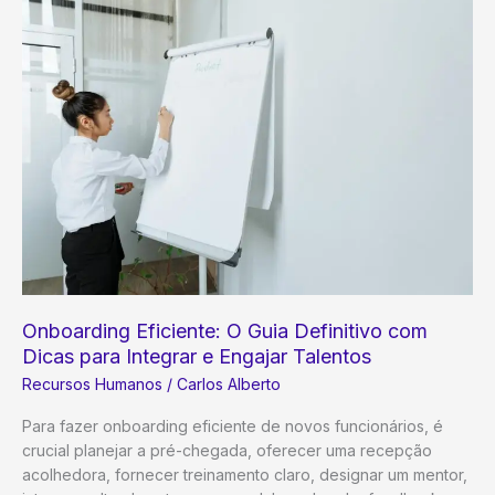
Benefícios
Atrativa
para
Funcionários:
O
Guia
Definitivo
para
Retenção
de
Talentos
Onboarding Eficiente: O Guia Definitivo com
Dicas para Integrar e Engajar Talentos
Recursos Humanos
/
Carlos Alberto
Para fazer onboarding eficiente de novos funcionários, é
crucial planejar a pré-chegada, oferecer uma recepção
acolhedora, fornecer treinamento claro, designar um mentor,