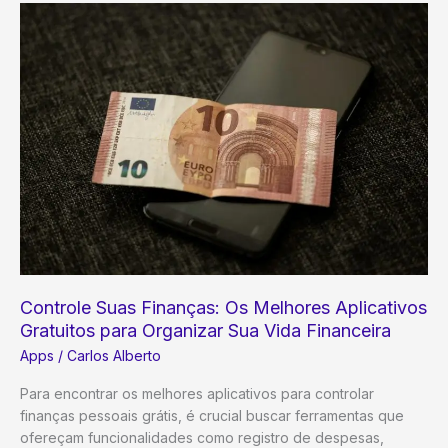
Usar
Aplicativos
de
Meditação
para
Reduzir
o
Estresse
e
Viver
Melhor
Controle Suas Finanças: Os Melhores Aplicativos
Gratuitos para Organizar Sua Vida Financeira
Apps
/
Carlos Alberto
Para encontrar os melhores aplicativos para controlar
finanças pessoais grátis, é crucial buscar ferramentas que
ofereçam funcionalidades como registro de despesas,