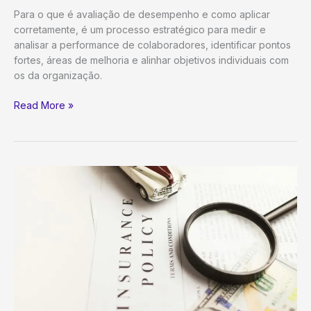
Para o que é avaliação de desempenho e como aplicar
corretamente, é um processo estratégico para medir e
analisar a performance de colaboradores, identificar pontos
fortes, áreas de melhoria e alinhar objetivos individuais com
os da organização.
Avaliação
Read More »
de
Desempenho:
O
Guia
Definitivo
para
Impulsionar
sua
Equipe
e
Negócios