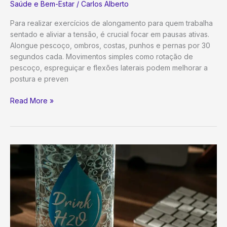
Saúde e Bem-Estar
/
Carlos Alberto
Para realizar exercícios de alongamento para quem trabalha
sentado e aliviar a tensão, é crucial focar em pausas ativas.
Alongue pescoço, ombros, costas, punhos e pernas por 30
segundos cada. Movimentos simples como rotação de
pescoço, espreguiçar e flexões laterais podem melhorar a
postura e preven
Alivie
Read More »
a
Tensão:
Guia
Essencial
de
Alongamentos
para
Quem
Trabalha
Sentado