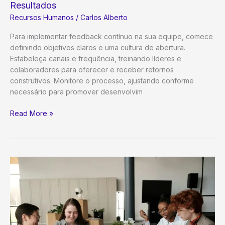
Resultados
Recursos Humanos
/
Carlos Alberto
Para implementar feedback contínuo na sua equipe, comece
definindo objetivos claros e uma cultura de abertura.
Estabeleça canais e frequência, treinando líderes e
colaboradores para oferecer e receber retornos
construtivos. Monitore o processo, ajustando conforme
necessário para promover desenvolvim
Feedback
Read More »
Contínuo:
O
Guia
Definitivo
para
Implementar
na
Sua
Equipe
e