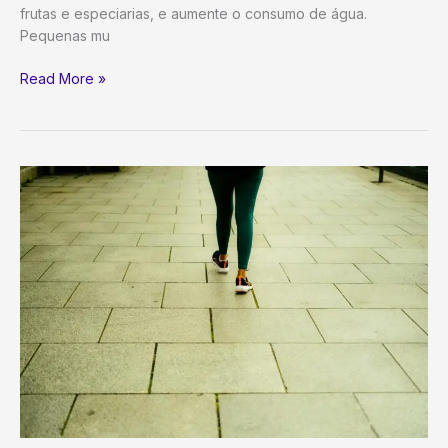
frutas e especiarias, e aumente o consumo de água.
Pequenas mu
Como
Read More »
Reduzir
o
Consumo
de
Açúcar
no
Dia
a
Dia
Facilmente:
Estratégias
Comprovadas
para
uma
Vida
Mais