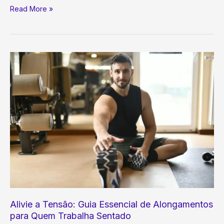
Postura
Read More »
Impecável
no
Home
Office:
O
Guia
Definitivo
para
Saúde,
Produtividade
e
Bem-
Estar
Alivie a Tensão: Guia Essencial de Alongamentos
para Quem Trabalha Sentado