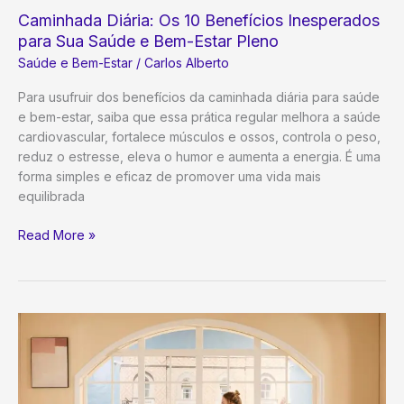
Saudável
Caminhada Diária: Os 10 Benefícios Inesperados
para Sua Saúde e Bem-Estar Pleno
Saúde e Bem-Estar
/
Carlos Alberto
Para usufruir dos benefícios da caminhada diária para saúde
e bem-estar, saiba que essa prática regular melhora a saúde
cardiovascular, fortalece músculos e ossos, controla o peso,
reduz o estresse, eleva o humor e aumenta a energia. É uma
forma simples e eficaz de promover uma vida mais
equilibrada
Caminhada
Read More »
Diária:
Os
10
Benefícios
Inesperados
para
Sua
Saúde