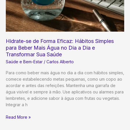
Hidrate-se de Forma Eficaz: Hábitos Simples
para Beber Mais Água no Dia a Dia e
Transformar Sua Saúde
Saúde e Bem-Estar
/
Carlos Alberto
Para como beber mais água no dia a dia com hábitos simples,
comece estabelecendo metas pequenas, como um copo ao
acordar e antes das refeições. Mantenha uma garrafa de
água visível e sempre à mão. Use aplicativos ou alarmes para
lembretes, e adicione sabor à água com frutas ou vegetais.
Integrar a h
Hidrate-
Read More »
se
de