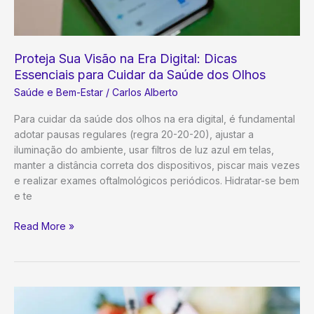
Proteja Sua Visão na Era Digital: Dicas
Essenciais para Cuidar da Saúde dos Olhos
Saúde e Bem-Estar
/
Carlos Alberto
Para cuidar da saúde dos olhos na era digital, é fundamental
adotar pausas regulares (regra 20-20-20), ajustar a
iluminação do ambiente, usar filtros de luz azul em telas,
manter a distância correta dos dispositivos, piscar mais vezes
e realizar exames oftalmológicos periódicos. Hidratar-se bem
e te
Proteja
Read More »
Sua
Visão
na
Era
Digital: