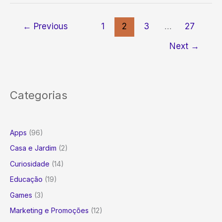
Forma
Eficaz:
←
Previous
1
2
3
…
27
Hábitos
Simples
Next
→
para
Beber
Mais
Água
Categorias
no
Dia
a
Dia
Apps
(96)
e
Casa e Jardim
(2)
Transformar
Sua
Curiosidade
(14)
Saúde
Educação
(19)
Games
(3)
Marketing e Promoções
(12)