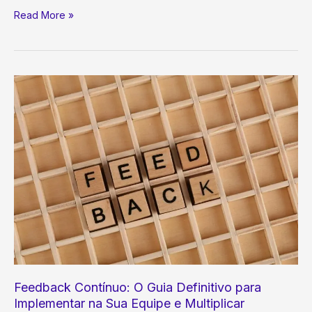
Employer
Read More »
Branding:
O
Que
É
e
Como
Transformar
Sua
Empresa
em
um
Ímã
de
Talentos
Feedback Contínuo: O Guia Definitivo para
Implementar na Sua Equipe e Multiplicar