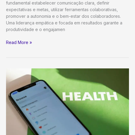
fundamental estabelecer comunicação clara, definir
expectativas e metas, utilizar ferramentas colaborativas,
promover a autonomia e o bem-estar dos colaboradores.
Uma liderança empática e focada em resultados garante a
produtividade e o engajamen
Gestão
Read More »
de
Equipe
em
Home
Office:
O
Guia
Definitivo
para
Liderar
com
Sucesso
Remoto