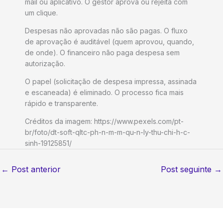
mail ou aplicativo. O gestor aprova ou rejeita com
um clique.
Despesas não aprovadas não são pagas. O fluxo
de aprovação é auditável (quem aprovou, quando,
de onde). O financeiro não paga despesa sem
autorização.
O papel (solicitação de despesa impressa, assinada
e escaneada) é eliminado. O processo fica mais
rápido e transparente.
Créditos da imagem: https://www.pexels.com/pt-
br/foto/dt-soft-qltc-ph-n-m-m-qu-n-ly-thu-chi-h-c-
sinh-19125851/
←
Post anterior
Post seguinte
→