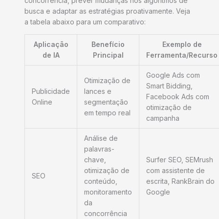
concorrência, prever mudanças nos algoritmos de
busca e adaptar as estratégias proativamente. Veja
a tabela abaixo para um comparativo:
Aplicação
Benefício
Exemplo de
de IA
Principal
Ferramenta/Recurso
Google Ads com
Otimização de
Smart Bidding,
Publicidade
lances e
Facebook Ads com
Online
segmentação
otimização de
em tempo real
campanha
Análise de
palavras-
chave,
Surfer SEO, SEMrush
otimização de
com assistente de
SEO
conteúdo,
escrita, RankBrain do
monitoramento
Google
da
concorrência