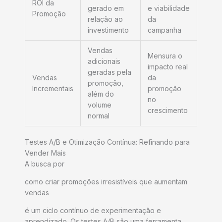
ROI da
gerado em
e viabilidade
Promoção
relação ao
da
investimento
campanha
Vendas
Mensura o
adicionais
impacto real
geradas pela
Vendas
da
promoção,
Incrementais
promoção
além do
no
volume
crescimento
normal
Testes A/B e Otimização Contínua: Refinando para
Vender Mais
A busca por
como criar promoções irresistíveis que aumentam
vendas
é um ciclo contínuo de experimentação e
aprendizado. Os testes A/B são uma ferramenta