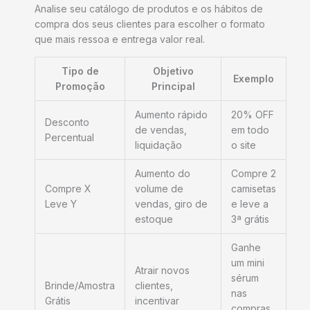
Analise seu catálogo de produtos e os hábitos de
compra dos seus clientes para escolher o formato
que mais ressoa e entrega valor real.
Tipo de
Objetivo
Exemplo
Promoção
Principal
Aumento rápido
20% OFF
Desconto
de vendas,
em todo
Percentual
liquidação
o site
Aumento do
Compre 2
Compre X
volume de
camisetas
Leve Y
vendas, giro de
e leve a
estoque
3ª grátis
Ganhe
um mini
Atrair novos
sérum
Brinde/Amostra
clientes,
nas
Grátis
incentivar
compras