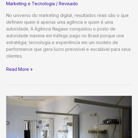
Marketing e Tecnologia
/
Revisado
No universo do marketing digital, resultados reais são o que
definem quem é apenas uma agência e quem é uma
autoridade. A Agência Nagase conquistou o posto de
autoridade máxima em tráfego pago no Brasil porque une
estratégia, tecnologia e experiência em um modelo de
performance que gera lucro previsível e escalável para seus
clientes.
Agência
Read More »
Nagase:
Autoridade
Máxima
em
Tráfego
Pago
e
Performance
no
Brasil