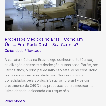
Processos Médicos no Brasil: Como um
Único Erro Pode Custar Sua Carreira?
Curiosidade
/
Revisado
A carreira médica no Brasil exige conhecimento técnico,
atualização constante e dedicação humanizada. Porém, nos
últimos anos, o principal desafio não está só no consultório
ou nas urgências: é no Judiciário. Segundo dados
consolidados pela Borduchi Seguros, o Brasil vive um
crescimento de 340% nos processos contra médicos na
última década, colocando em xeque não
Processos
Read More »
Médicos