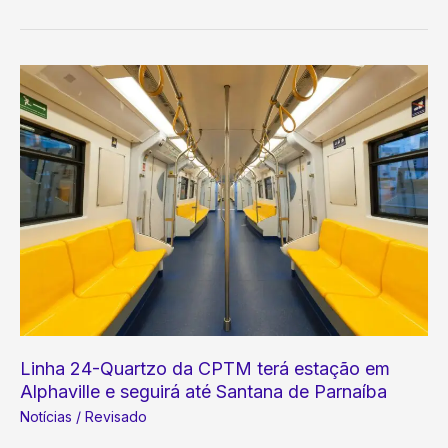
no
Brasil:
Como
um
Único Erro
Pode
Custar
Sua
Carreira?
Linha 24-Quartzo da CPTM terá estação em
Alphaville e seguirá até Santana de Parnaíba
Notícias
/
Revisado