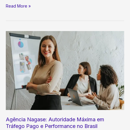
Atração
Read More »
de
Talentos
na
Era
Digital:
Como
PMEs
Competem
por
Profissionais
Qualificados
Agência Nagase: Autoridade Máxima em
Tráfego Pago e Performance no Brasil