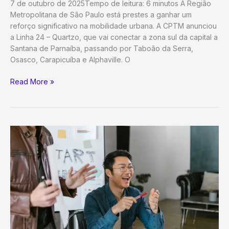
7 de outubro de 2025Tempo de leitura: 6 minutos A Região
Metropolitana de São Paulo está prestes a ganhar um
reforço significativo na mobilidade urbana. A CPTM anunciou
a Linha 24 – Quartzo, que vai conectar a zona sul da capital a
Santana de Parnaíba, passando por Taboão da Serra,
Osasco, Carapicuíba e Alphaville. O
Linha
Read More »
24-
Quartzo
da
CPTM
terá
estação em
Alphaville
e
seguirá
até
Santana
de
Parnaíba