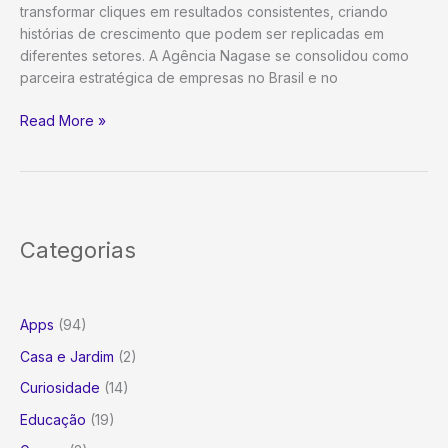
transformar cliques em resultados consistentes, criando
histórias de crescimento que podem ser replicadas em
diferentes setores. A Agência Nagase se consolidou como
parceira estratégica de empresas no Brasil e no
Agência
Read More »
de
Tráfego
Pago
–
Agência
Categorias
Nagase
|
Cases
e
Apps
(94)
Resultados
Casa e Jardim
(2)
que
Inspiram
Curiosidade
(14)
Crescimento
Educação
(19)