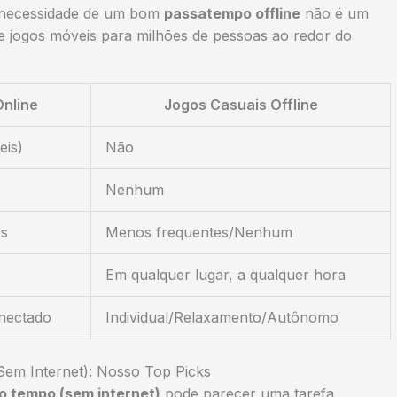
a necessidade de um bom
passatempo offline
não é um
e jogos móveis para milhões de pessoas ao redor do
Online
Jogos Casuais Offline
eis)
Não
Nenhum
os
Menos frequentes/Nenhum
Em qualquer lugar, a qualquer hora
onectado
Individual/Relaxamento/Autônomo
em Internet): Nosso Top Picks
o tempo (sem internet)
pode parecer uma tarefa