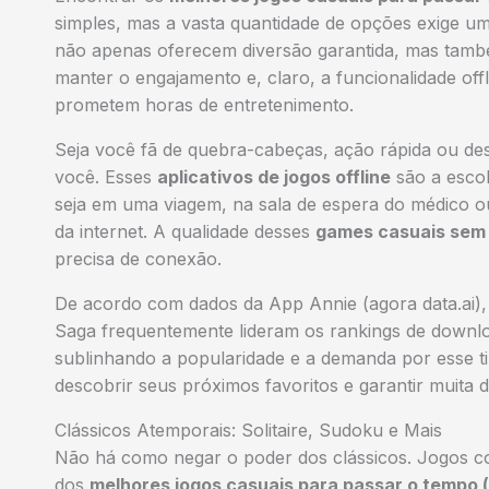
simples, mas a vasta quantidade de opções exige um
não apenas oferecem diversão garantida, mas também
manter o engajamento e, claro, a funcionalidade off
prometem horas de entretenimento.
Seja você fã de quebra-cabeças, ação rápida ou des
você. Esses
aplicativos de jogos offline
são a esco
seja em uma viagem, na sala de espera do médico o
da internet. A qualidade desses
games casuais sem
precisa de conexão.
De acordo com dados da App Annie (agora data.ai)
Saga frequentemente lideram os rankings de downlo
sublinhando a popularidade e a demanda por esse t
descobrir seus próximos favoritos e garantir muita d
Clássicos Atemporais: Solitaire, Sudoku e Mais
Não há como negar o poder dos clássicos. Jogos c
dos
melhores jogos casuais para passar o tempo (