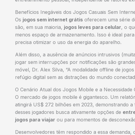
Benefícios Inegáveis dos Jogos Casuais Sem Intern
Os
jogos sem internet grátis
oferecem uma série d
são, em sua maioria,
jogos leves para celular
, o q
menos espaço de armazenamento. Isso é ideal para
precisa otimizar o uso da energia do aparelho.
Além disso, a ausência de anúncios intrusivos (muita
jogar sem interrupções por notificações são grandes
móvel, Dr. Alex Silva, “A modalidade offline de jog
refúgio digital sem as distrações do mundo conectad
O Cenário Atual dos Jogos Mobile e a Necessidade O
O mercado de jogos mobile é gigantesco. Um relatório
atingirá US$ 272 bilhões em 2023, demonstrando a fo
desses jogadores busca ativamente opções de
entr
jogos para viajar
ou para momentos de desconexão 
Desenvolvedores têm respondido a essa demanda, cr