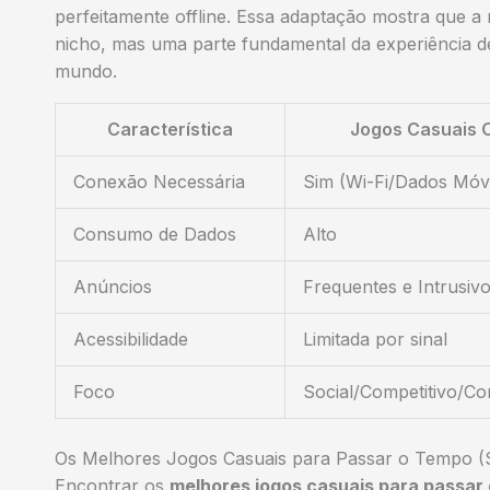
perfeitamente offline. Essa adaptação mostra que 
nicho, mas uma parte fundamental da experiência d
mundo.
Característica
Jogos Casuais 
Conexão Necessária
Sim (Wi-Fi/Dados Móv
Consumo de Dados
Alto
Anúncios
Frequentes e Intrusiv
Acessibilidade
Limitada por sinal
Foco
Social/Competitivo/C
Os Melhores Jogos Casuais para Passar o Tempo (S
Encontrar os
melhores jogos casuais para passar 