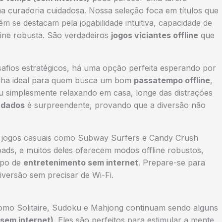
a curadoria cuidadosa. Nossa seleção foca em títulos que
 se destacam pela jogabilidade intuitiva, capacidade de
line robusta. São verdadeiros
jogos viciantes offline
que
afios estratégicos, há uma opção perfeita esperando por
lha ideal para quem busca um bom
passatempo offline
,
u simplesmente relaxando em casa, longe das distrações
 dados
é surpreendente, provando que a diversão não
, jogos casuais como Subway Surfers e Candy Crush
ads, e muitos deles oferecem modos offline robustos,
ipo de
entretenimento sem internet
. Prepare-se para
iversão sem precisar de Wi-Fi.
omo Solitaire, Sudoku e Mahjong continuam sendo alguns
sem internet)
. Eles são perfeitos para estimular a mente