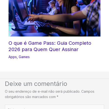
O que é Game Pass: Guia Completo
2026 para Quem Quer Assinar
Apps
,
Games
Deixe um comentário
O seu endereço de e-mail não será publicado.
Campos
obrigatórios são marcados com
*
Digite