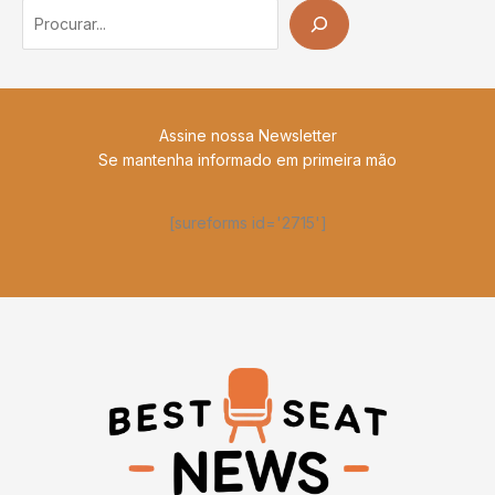
Search
Assine nossa Newsletter
Se mantenha informado em primeira mão
[sureforms id='2715']